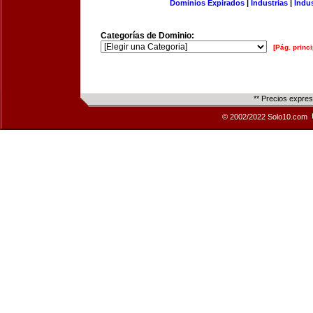
Dominios Expirados
|
Industrias
|
Indu
Categorías de Dominio:
[Pág. princi
** Precios expre
© 2002/2022 Solo10.com