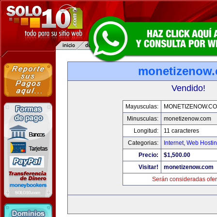
monetizenow
Vendido!
Mayusculas:
MONETIZENOW.C
Minusculas:
monetizenow.com
Longitud:
11 caracteres
Categorias:
Internet
,
Web Hostin
Precio:
$1,500.00
Visitar!
monetizenow.com
Serán consideradas ofer