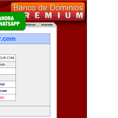
r.com
EUR.COM
.com
rta!
.com
tas