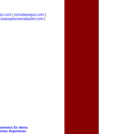
rso.com
|
zonadepagos.com
|
casasypisosenalquiler.com
|
ominios En Venta
strias Argentinas