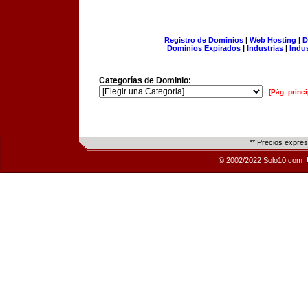
Registro de Dominios
|
Web Hosting
|
D
Dominios Expirados
|
Industrias
|
Indu
Categorías de Dominio:
[Pág. princi
** Precios expre
© 2002/2022 Solo10.com