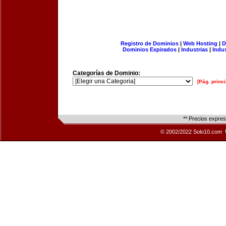
Registro de Dominios
|
Web Hosting
|
D
Dominios Expirados
|
Industrias
|
Indu
Categorías de Dominio:
[Pág. princi
** Precios expre
© 2002/2022 Solo10.com