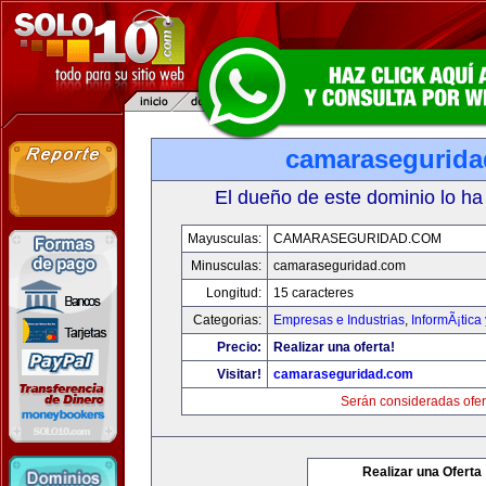
camarasegurid
El dueño de este dominio lo ha
Mayusculas:
CAMARASEGURIDAD.COM
Minusculas:
camaraseguridad.com
Longitud:
15 caracteres
Categorias:
Empresas e Industrias
,
InformÃ¡tica
Precio:
Realizar una oferta!
Visitar!
camaraseguridad.com
Serán consideradas ofer
Realizar una Oferta