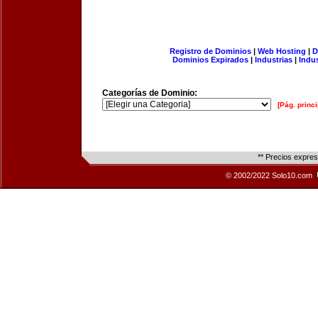
Registro de Dominios
|
Web Hosting
|
D
Dominios Expirados
|
Industrias
|
Indu
Categorías de Dominio:
[Pág. princi
** Precios expre
© 2002/2022 Solo10.com