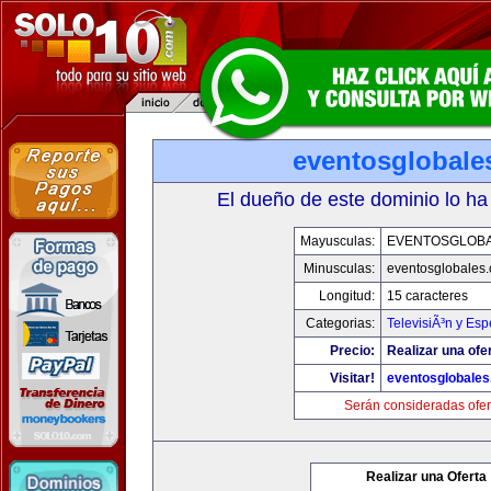
eventosglobale
El dueño de este dominio lo ha
Mayusculas:
EVENTOSGLOB
Minusculas:
eventosglobales
Longitud:
15 caracteres
Categorias:
TelevisiÃ³n y Esp
Precio:
Realizar una ofer
Visitar!
eventosglobale
Serán consideradas ofer
Realizar una Oferta